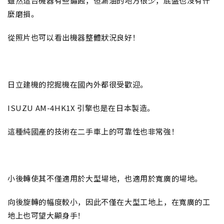
雖然這台機器有些鏽蝕，但漏油的地方很少，底盤也沒有什
麼磨損。
從照片也可以看出機器整體狀況良好！
日立建機的挖掘機在國內外都很受歡迎。
ISUZU AM-4HK1X 引擎也是在日本製造。
這種純國產的技術在二手車上的可靠性也非常強！
小後轉使其不僅適用於大型場地，也適用於寬廣的場地。
向後旋轉的幅度較小，因此不僅在大型工地上，在寬廣的工
地上也可望大顯身手！